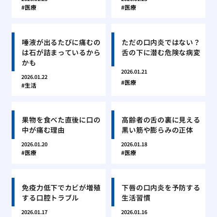
医療
医療
唾液が出るたびに痛むの
ただの口内炎ではない？
は石が詰まっているから
舌の下に潜む危険な病変
かも
2026.01.21
2026.01.22
医療
生活
果物を食べた直後に口の
高齢者の舌の裏に見える
中が痛む理由
黒い筋や膨らみの正体
2026.01.20
2026.01.18
医療
医療
免疫力低下でカビが増殖
下唇の口内炎を予防する
する口腔トラブル
生活習慣
2026.01.17
2026.01.16