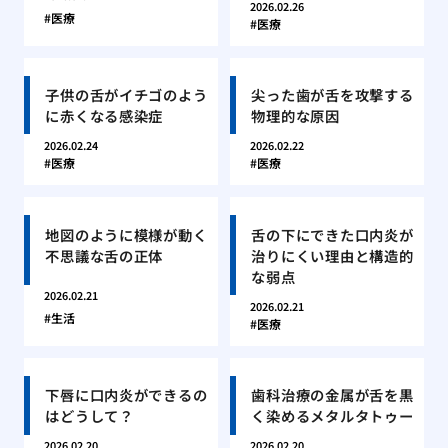
2026.02.26
医療
医療
子供の舌がイチゴのよう
尖った歯が舌を攻撃する
に赤くなる感染症
物理的な原因
2026.02.24
2026.02.22
医療
医療
地図のように模様が動く
舌の下にできた口内炎が
不思議な舌の正体
治りにくい理由と構造的
な弱点
2026.02.21
2026.02.21
生活
医療
下唇に口内炎ができるの
歯科治療の金属が舌を黒
はどうして？
く染めるメタルタトゥー
2026.02.20
2026.02.20