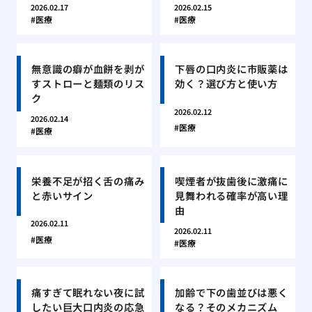
2026.02.17
2026.02.15
医療
医療
無意識の癖が血餅を剥が
下唇の口内炎に市販薬は
すストローと麺類のリス
効く？選び方と使い方
ク
2026.02.12
2026.02.14
医療
医療
栄養不足が招く舌の痛み
喫煙者が抜歯後に激痛に
と赤いサイン
見舞われる確率が高い理
由
2026.02.11
2026.02.11
医療
医療
痛すぎて眠れない夜に試
加齢で下の歯並びは悪く
したい巨大口内炎の応急
なる？そのメカニズム