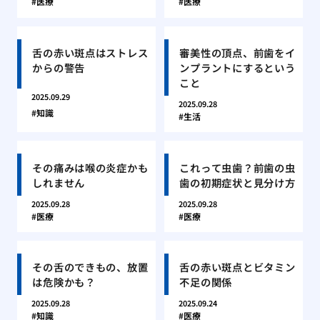
医療
医療
舌の赤い斑点はストレス
審美性の頂点、前歯をイ
からの警告
ンプラントにするという
こと
2025.09.29
2025.09.28
知識
生活
その痛みは喉の炎症かも
これって虫歯？前歯の虫
しれません
歯の初期症状と見分け方
2025.09.28
2025.09.28
医療
医療
その舌のできもの、放置
舌の赤い斑点とビタミン
は危険かも？
不足の関係
2025.09.28
2025.09.24
知識
医療