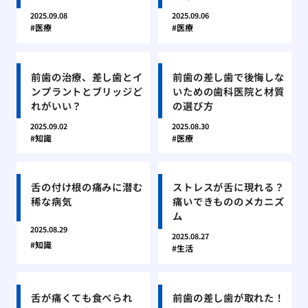
2025.09.08
2025.09.06
医療
医療
前歯の治療、差し歯とイ
前歯の差し歯で後悔しな
ンプラントとブリッジど
いための歯科医院と材質
れがいい？
の選び方
2025.09.02
2025.08.30
知識
医療
舌の付け根の痛みに潜む
ストレスが舌に現れる？
稀な病気
痛いできもののメカニズ
ム
2025.08.29
2025.08.27
知識
生活
舌が痛くても食べられ
前歯の差し歯が取れた！