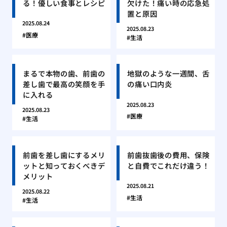
る！優しい食事とレシピ
欠けた！痛い時の応急処
置と原因
2025.08.24
2025.08.23
医療
生活
まるで本物の歯、前歯の
地獄のような一週間、舌
差し歯で最高の笑顔を手
の痛い口内炎
に入れる
2025.08.23
2025.08.23
医療
生活
前歯を差し歯にするメリ
前歯抜歯後の費用、保険
ットと知っておくべきデ
と自費でこれだけ違う！
メリット
2025.08.21
2025.08.22
生活
生活