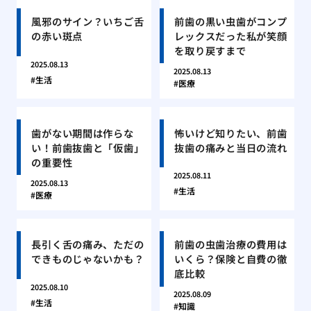
風邪のサイン？いちご舌
前歯の黒い虫歯がコンプ
の赤い斑点
レックスだった私が笑顔
を取り戻すまで
2025.08.13
2025.08.13
生活
医療
歯がない期間は作らな
怖いけど知りたい、前歯
い！前歯抜歯と「仮歯」
抜歯の痛みと当日の流れ
の重要性
2025.08.11
2025.08.13
生活
医療
長引く舌の痛み、ただの
前歯の虫歯治療の費用は
できものじゃないかも？
いくら？保険と自費の徹
底比較
2025.08.10
2025.08.09
生活
知識