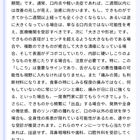
期間」です。通常、口内炎や軽い炎症であれば、二週間以内に
は改善の兆しが見え、治癒に向かいます。もし、できものがで
きてから二週間以上経っても全く小さくならない、あるいは逆
に大きくなっている場合は、単なる口内炎ではない可能性を考
え、医療機関を受診すべきです。次に「大きさや形状」です。
できものの直径が１センチを超えるような大きなものである場
合や、複数のできものが癒合して大きな潰瘍になっている場
合、そして表面がデコボコしていたり、内部に硬いしこりのよ
うなものを感じたりする場合も、注意が必要です。特に、この
「しこり」は重要なサインであり、舌がんなどの悪性腫瘍の可
能性も視野に入れなければなりません。また「痛みの質」も判
断材料になります。食事の時にしみる程度の痛みではなく、何
もしていないのに常にジンジンと痛む、痛みが日に日に強くな
る、といった場合も、一度専門家に診てもらうべきでしょう。
さらに、できものから頻繁に「出血」する場合や、発熱や全身
の倦怠感、首のリンパ節の腫れなど、口の中以外の症状を伴う
場合も、全身性の疾患が隠れている可能性があるため、速やか
な受診が推奨されます。これらのサインに一つでも心当たりが
あれば、躊躇せず、耳鼻咽喉科や歯科、口腔外科を受診してく
ださい。