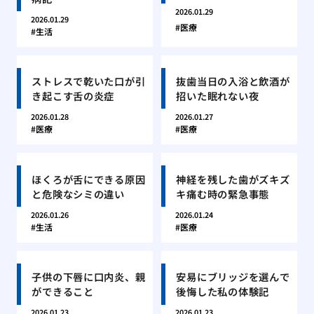
2026.01.29
2026.01.29
医療
生活
ストレスで乾いた口が引
抜歯当日の入浴と飲酒が
き起こす舌の炎症
招いた眠れない夜
2026.01.28
2026.01.27
医療
医療
ほくろが舌にできる原因
神経を残した歯がズキズ
と危険なシミの違い
キ痛む時の緊急事態
2026.01.26
2026.01.24
生活
医療
子供の下唇に口内炎、親
安易にブリッジを選んで
ができること
後悔した私の体験記
2026.01.23
2026.01.23