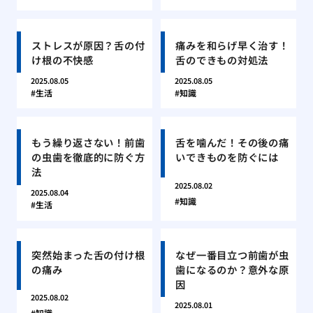
ストレスが原因？舌の付
痛みを和らげ早く治す！
け根の不快感
舌のできもの対処法
2025.08.05
2025.08.05
生活
知識
もう繰り返さない！前歯
舌を噛んだ！その後の痛
の虫歯を徹底的に防ぐ方
いできものを防ぐには
法
2025.08.02
2025.08.04
知識
生活
突然始まった舌の付け根
なぜ一番目立つ前歯が虫
の痛み
歯になるのか？意外な原
因
2025.08.02
2025.08.01
知識