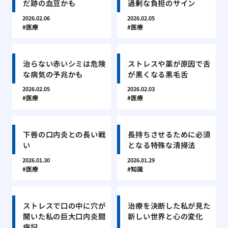
だ跡の血豆かも
過剰な負担のサイン
2026.02.06
2026.02.05
医療
医療
治らない赤いシミは危険
ストレスや薬が原因で舌
な病気の予兆かも
が黒くなる黒毛舌
2026.02.05
2026.02.03
医療
医療
下唇の口内炎との長い戦
長持ちさせるために必須
い
となる特殊な清掃法
2026.01.30
2026.01.29
医療
知識
ストレスで口の中に穴が
治療を決断した私が見た
開いた私の巨大口内炎闘
新しい世界と心の変化
病記