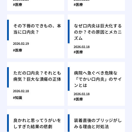
医療
医療
その下唇のできもの、本
なぜ口内炎は巨大化する
当に口内炎？
のか？その原因とメカニ
ズム
2026.02.19
2026.02.18
医療
医療
ただの口内炎？それとも
病院へ急ぐべき危険な
病気？巨大な潰瘍の正体
「でかい口内炎」のサイ
ンとは
2026.02.18
2026.02.18
知識
医療
良かれと思ってうがいを
装着直後のブリッジがし
しすぎた結果の悲劇
みる理由と対処法