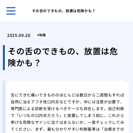
その舌のできもの、放置は危険かも？
虫歯
ヒア
2025.09.28
知識
ヒア
線が
その舌のできもの、放置は危
美容
険かも？
ーリ
美容
の施
美容
受け
舌にできた痛いできもののほとんどは数日から二週間もすれば
自然に治るアフタ性口内炎などですが、中には注意が必要で、
専門医による診断を受けるべきケースも存在します。自己判断
で「いつもの口内炎だろう」と放置してしまう前に、これから
挙げる危険なサインに当てはまらないか、一度チェックしてみ
てください。まず、最も分かりやすい判断基準は「治癒までの