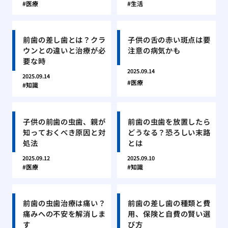
医療
生活
前歯の差し歯とは？クラ
子供の舌の赤い斑点は要
ウンとの違いと治療が必
注意の病気かも
要な時
2025.09.14
2025.09.14
医療
知識
子供の前歯の虫歯、親が
前歯の虫歯を放置したら
知っておくべき原因と対
どうなる？恐ろしい末路
処法
とは
2025.09.12
2025.09.10
医療
知識
前歯の虫歯治療は痛い？
前歯の差し歯の種類と費
痛みへの不安を解消しま
用、保険と自費の賢い選
す
び方