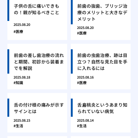
子供の舌に痛いできも
前歯の抜歯、ブリッジ治
の！親が知るべきこと
療のメリットと大きなデ
メリット
2025.08.20
2025.08.20
医療
医療
前歯の差し歯治療の流れ
前歯の虫歯治療、跡は目
と期間、初診から装着ま
立つ？自然な見た目を手
でを解説
に入れるには
2025.08.18
2025.08.16
知識
医療
舌の付け根の痛みが示す
舌扁桃炎というあまり知
サインとは
られていない病気
2025.08.15
2025.08.14
生活
生活