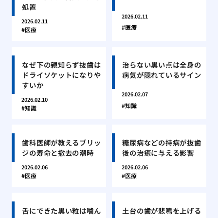
処置
2026.02.11
2026.02.11
医療
医療
なぜ下の親知らず抜歯は
治らない黒い点は全身の
ドライソケットになりや
病気が隠れているサイン
すいか
2026.02.07
2026.02.10
知識
知識
歯科医師が教えるブリッ
糖尿病などの持病が抜歯
ジの寿命と撤去の潮時
後の治癒に与える影響
2026.02.06
2026.02.06
医療
医療
舌にできた黒い粒は噛ん
土台の歯が悲鳴を上げる