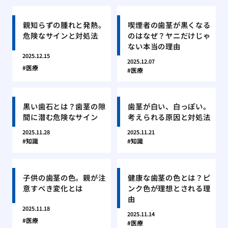
親知らずの腫れと発熱。
喫煙者の歯茎が黒くなる
危険なサインと対処法
のはなぜ？ヤニだけじゃ
ない本当の理由
2025.12.15
2025.12.07
医療
医療
黒い歯石とは？歯茎の隙
歯茎が白い、白っぽい。
間に潜む危険なサイン
考えられる原因と対処法
2025.11.28
2025.11.21
知識
知識
子供の歯茎の色。親が注
健康な歯茎の色とは？ピ
意すべき変化とは
ンク色が理想とされる理
由
2025.11.18
2025.11.14
医療
医療