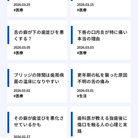
2026.03.25
2026.03.15
医療
医療
舌の癖が下の歯並びを悪
下唇の口内炎が特に痛い
くする？
本当の理由
2026.03.05
2026.03.03
医療
医療
ブリッジの隙間は歯周病
更年期の私を襲った原因
菌の温床になりやすい
不明の舌の痛み
2026.03.02
2026.03.01
医療
生活
その癖が歯並びを悪化さ
歯科医が教える抜歯後に
せているかも
傷口を触る人の心理と末
路
2026.02.27