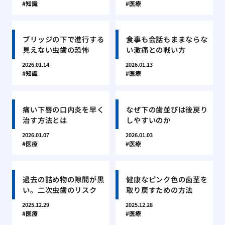
知識
医療
ブリッジの下で進行する
食事も会話もままならな
見えない虫歯の恐怖
い激痛との戦い方
2026.01.14
2026.01.13
知識
医療
痛い下唇の口内炎を早く
なぜ下の歯並びは後戻り
治す方法とは
しやすいのか
2026.01.07
2026.01.03
医療
医療
過去の詰め物の隙間が黒
健康なピンク色の歯茎を
い。二次虫歯のリスク
取り戻すための方法
2025.12.29
2025.12.28
医療
医療