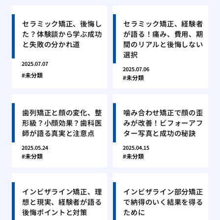
セラミック矯正、後悔し
セラミック矯正、経験者
た？体験談から学ぶ成功
が語る！痛み、費用、期
と失敗の分かれ道
間のリアルと後悔しない
選択
2025.07.07
2025.07.06
未分類
未分類
歯列矯正と顔の変化、整
噛み合わせ矯正で顔の歪
形級？小顔効果？歯科医
みが改善！ビフォーアフ
師が語る真実と注意点
ター写真と成功の秘訣
2025.05.24
2025.04.15
未分類
未分類
インビザライン矯正、理
インビザライン部分矯正
想と現実、経験者が語る
で納得のいく結果を得る
後悔ポイントと対策
ために