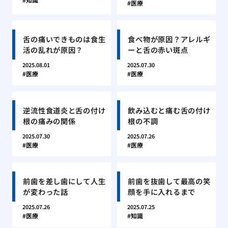
医療
舌の痛いできものは食生
食べ物が原因？アレルギ
活の乱れが原因？
ーと舌の赤い斑点
2025.08.01
2025.07.30
医療
医療
逆流性食道炎と舌の付け
飲み込むと痛む舌の付け
根の痛みの関係
根の不調
2025.07.30
2025.07.26
医療
医療
前歯を差し歯にして人生
前歯を抜歯して最高の笑
が変わった話
顔を手に入れるまで
2025.07.26
2025.07.25
医療
知識