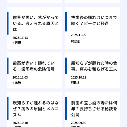
歯茎が黒い、紫がかって
抜歯後の腫れはいつまで
いる。考えられる原因と
続く？ピークと経過
は
2025.11.09
2025.11.13
知識
医療
歯茎が赤い！腫れてい
親知らずが腫れた時の食
る！歯周病の危険信号
事。痛みを和らげる工夫
2025.11.03
2025.10.13
医療
生活
親知らずが腫れるのはな
前歯の差し歯の寿命は何
ぜ？痛みの原因とメカニ
年？長持ちさせる秘訣を
ズム
公開
2025.10.10
2025.09.30