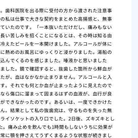
」。歯科医院を出る際に受付の方から渡された注意事
日の私は仕事で大きな契約をまとめた高揚感と、無事
っていたのです。「一本抜いただけだし、痛みもない
の長い苦しみを招くことになるとは、その時は知る由
、冷えたビールを一本開けました。アルコールが体に
めに熱めのお風呂にゆっくりと浸かりました。湯船の
れ込んでくるのを感じました。唾液かと思いました
きました。鏡で確認すると、抜歯した箇所から鮮血が
したが、血はなかなか止まりません。アルコールと入
です。それでも何とか血が止まったように見えたので
来なら傷口に溜まって固まるはずの血液が、血行が良
とができなかったのです。あるいは、一度できかけた
せん。結果として私の抜歯窩は、守るものを失った無
ライソケットの入り口でした。2日後、ズキズキとし
た。痛み止めを飲んでも1時間もしないうちに効果が
、常に顎を押さえてうずくまるような状態が続きまし