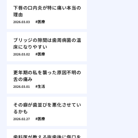
下唇の口内炎が特に痛い本当の
理由
医療
2026.03.03
ブリッジの隙間は歯周病菌の温
床になりやすい
医療
2026.03.02
更年期の私を襲った原因不明の
舌の痛み
生活
2026.03.01
その癖が歯並びを悪化させてい
るかも
医療
2026.02.27
歯科医が教える抜歯後に傷口を