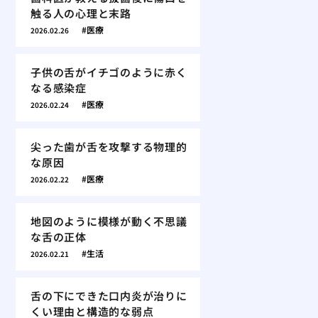
触る人の心理と末路
医療
2026.02.26
子供の舌がイチゴのように赤く
なる感染症
医療
2026.02.24
尖った歯が舌を攻撃する物理的
な原因
医療
2026.02.22
地図のように模様が動く不思議
な舌の正体
生活
2026.02.21
舌の下にできた口内炎が治りに
くい理由と構造的な弱点