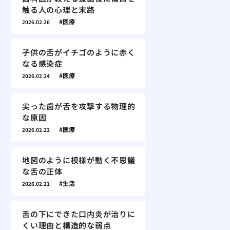
触る人の心理と末路
医療
2026.02.26
子供の舌がイチゴのように赤く
なる感染症
医療
2026.02.24
尖った歯が舌を攻撃する物理的
な原因
医療
2026.02.22
地図のように模様が動く不思議
な舌の正体
生活
2026.02.21
舌の下にできた口内炎が治りに
くい理由と構造的な弱点