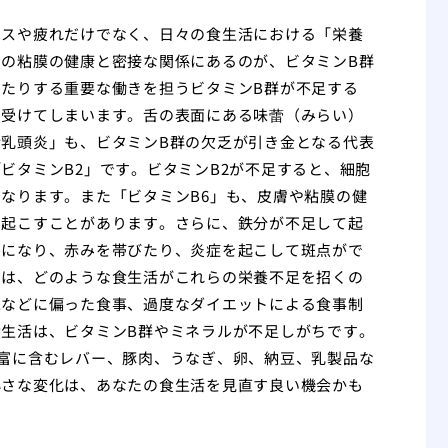
レスや疲れだけでなく、日々の食生活における「栄養
の粘膜の健康と密接な関係にあるのが、ビタミンB群
たりする重要な働きを担うビタミンB群が不足する
に受けてしまいます。舌の表面にある味蕾（みらい）
乳頭炎」も、ビタミンB群の欠乏が引き金となる代表
ビタミンB2」です。ビタミンB2が不足すると、細胞
なります。また「ビタミンB6」も、皮膚や粘膜の健
き起こすことがあります。さらに、鉄分が不足して起
ルになり、赤みを帯びたり、炎症を起こして斑点がで
では、どのような食生活がこれらの栄養不足を招くの
水などに偏った食事、過度なダイエットによる食事制
生活は、ビタミンB群やミネラルが不足しがちです。
富に含むレバー、豚肉、うなぎ、卵、納豆、乳製品な
小さな変化は、あなたの食生活を見直す良い機会かも