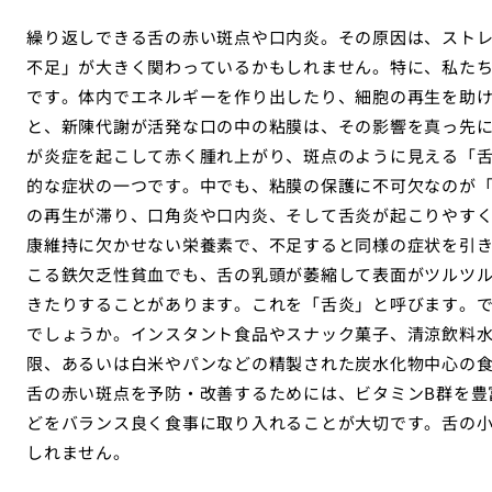
繰り返しできる舌の赤い斑点や口内炎。その原因は、スト
不足」が大きく関わっているかもしれません。特に、私たち
です。体内でエネルギーを作り出したり、細胞の再生を助け
と、新陳代謝が活発な口の中の粘膜は、その影響を真っ先
が炎症を起こして赤く腫れ上がり、斑点のように見える「舌
的な症状の一つです。中でも、粘膜の保護に不可欠なのが「
の再生が滞り、口角炎や口内炎、そして舌炎が起こりやすく
康維持に欠かせない栄養素で、不足すると同様の症状を引
こる鉄欠乏性貧血でも、舌の乳頭が萎縮して表面がツルツ
きたりすることがあります。これを「舌炎」と呼びます。
でしょうか。インスタント食品やスナック菓子、清涼飲料
限、あるいは白米やパンなどの精製された炭水化物中心の食
舌の赤い斑点を予防・改善するためには、ビタミンB群を豊
どをバランス良く食事に取り入れることが大切です。舌の
しれません。