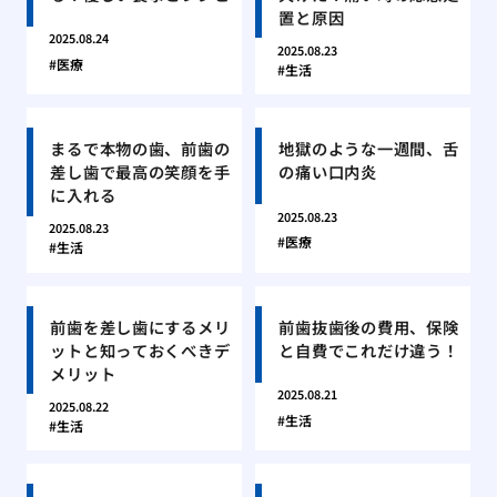
置と原因
2025.08.24
2025.08.23
医療
生活
まるで本物の歯、前歯の
地獄のような一週間、舌
差し歯で最高の笑顔を手
の痛い口内炎
に入れる
2025.08.23
2025.08.23
医療
生活
前歯を差し歯にするメリ
前歯抜歯後の費用、保険
ットと知っておくべきデ
と自費でこれだけ違う！
メリット
2025.08.21
2025.08.22
生活
生活