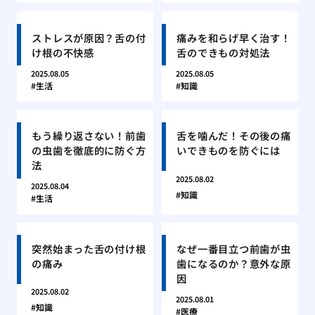
ストレスが原因？舌の付
痛みを和らげ早く治す！
け根の不快感
舌のできもの対処法
2025.08.05
2025.08.05
生活
知識
もう繰り返さない！前歯
舌を噛んだ！その後の痛
の虫歯を徹底的に防ぐ方
いできものを防ぐには
法
2025.08.02
2025.08.04
知識
生活
突然始まった舌の付け根
なぜ一番目立つ前歯が虫
の痛み
歯になるのか？意外な原
因
2025.08.02
2025.08.01
知識
医療