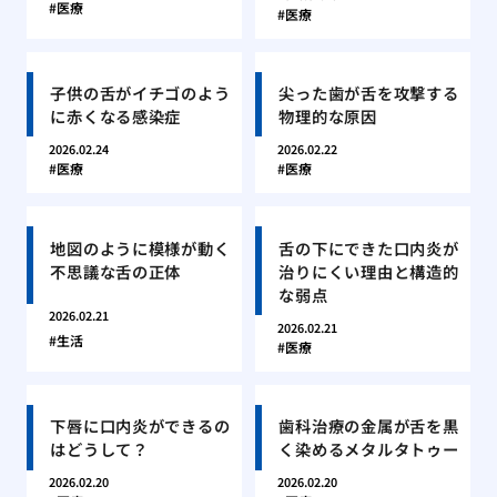
医療
医療
子供の舌がイチゴのよう
尖った歯が舌を攻撃する
に赤くなる感染症
物理的な原因
2026.02.24
2026.02.22
医療
医療
地図のように模様が動く
舌の下にできた口内炎が
不思議な舌の正体
治りにくい理由と構造的
な弱点
2026.02.21
2026.02.21
生活
医療
下唇に口内炎ができるの
歯科治療の金属が舌を黒
はどうして？
く染めるメタルタトゥー
2026.02.20
2026.02.20