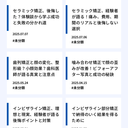
セラミック矯正、後悔し
セラミック矯正、経験者
た？体験談から学ぶ成功
が語る！痛み、費用、期
と失敗の分かれ道
間のリアルと後悔しない
選択
2025.07.07
2025.07.06
未分類
未分類
歯列矯正と顔の変化、整
噛み合わせ矯正で顔の歪
形級？小顔効果？歯科医
みが改善！ビフォーアフ
師が語る真実と注意点
ター写真と成功の秘訣
2025.05.24
2025.04.15
未分類
未分類
インビザライン矯正、理
インビザライン部分矯正
想と現実、経験者が語る
で納得のいく結果を得る
後悔ポイントと対策
ために