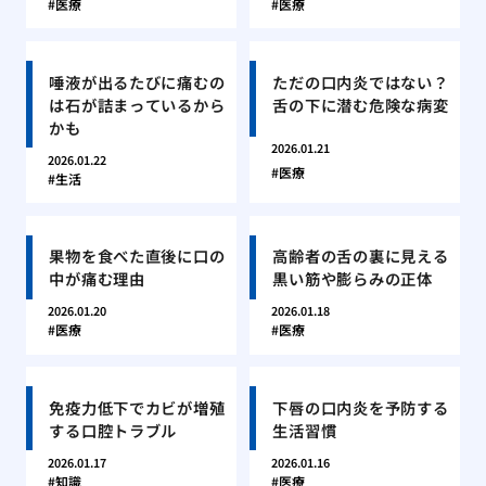
医療
医療
唾液が出るたびに痛むの
ただの口内炎ではない？
は石が詰まっているから
舌の下に潜む危険な病変
かも
2026.01.21
2026.01.22
医療
生活
果物を食べた直後に口の
高齢者の舌の裏に見える
中が痛む理由
黒い筋や膨らみの正体
2026.01.20
2026.01.18
医療
医療
免疫力低下でカビが増殖
下唇の口内炎を予防する
する口腔トラブル
生活習慣
2026.01.17
2026.01.16
知識
医療