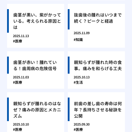
歯茎が黒い、紫がかって
抜歯後の腫れはいつまで
いる。考えられる原因と
続く？ピークと経過
は
2025.11.09
2025.11.13
知識
医療
歯茎が赤い！腫れてい
親知らずが腫れた時の食
る！歯周病の危険信号
事。痛みを和らげる工夫
2025.11.03
2025.10.13
医療
生活
親知らずが腫れるのはな
前歯の差し歯の寿命は何
ぜ？痛みの原因とメカニ
年？長持ちさせる秘訣を
ズム
公開
2025.10.10
2025.09.30
医療
医療