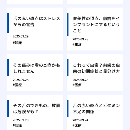
舌の赤い斑点はストレス
審美性の頂点、前歯をイ
からの警告
ンプラントにするという
こと
2025.09.29
2025.09.28
知識
生活
その痛みは喉の炎症かも
これって虫歯？前歯の虫
しれません
歯の初期症状と見分け方
2025.09.28
2025.09.28
医療
医療
その舌のできもの、放置
舌の赤い斑点とビタミン
は危険かも？
不足の関係
2025.09.28
2025.09.24
知識
医療