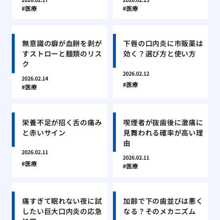
医療
医療
無意識の癖が血餅を剥が
下唇の口内炎に市販薬は
すストローと麺類のリス
効く？選び方と使い方
ク
2026.02.12
2026.02.14
医療
医療
栄養不足が招く舌の痛み
喫煙者が抜歯後に激痛に
と赤いサイン
見舞われる確率が高い理
由
2026.02.11
2026.02.11
医療
医療
痛すぎて眠れない夜に試
加齢で下の歯並びは悪く
したい巨大口内炎の応急
なる？そのメカニズム