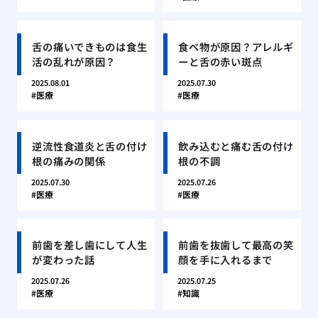
舌の痛いできものは食生
食べ物が原因？アレルギ
活の乱れが原因？
ーと舌の赤い斑点
2025.08.01
2025.07.30
医療
医療
逆流性食道炎と舌の付け
飲み込むと痛む舌の付け
根の痛みの関係
根の不調
2025.07.30
2025.07.26
医療
医療
前歯を差し歯にして人生
前歯を抜歯して最高の笑
が変わった話
顔を手に入れるまで
2025.07.26
2025.07.25
医療
知識