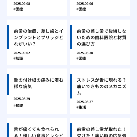
2025.09.08
2025.09.06
医療
医療
前歯の治療、差し歯とイ
前歯の差し歯で後悔しな
ンプラントとブリッジど
いための歯科医院と材質
れがいい？
の選び方
2025.09.02
2025.08.30
知識
医療
舌の付け根の痛みに潜む
ストレスが舌に現れる？
稀な病気
痛いできもののメカニズ
ム
2025.08.29
2025.08.27
知識
生活
舌が痛くても食べられ
前歯の差し歯が取れた！
る！優しい食事とレシピ
欠けた！痛い時の応急処