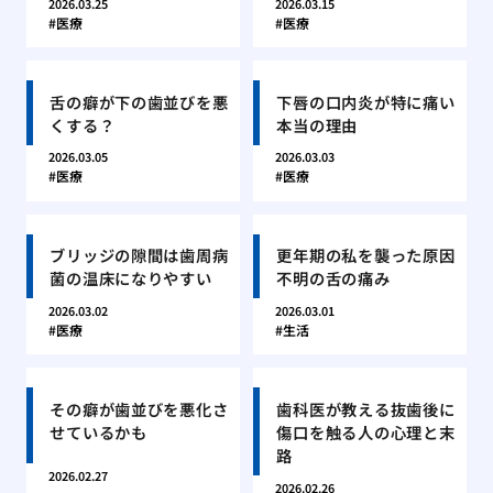
2026.03.25
2026.03.15
医療
医療
舌の癖が下の歯並びを悪
下唇の口内炎が特に痛い
くする？
本当の理由
2026.03.05
2026.03.03
医療
医療
ブリッジの隙間は歯周病
更年期の私を襲った原因
菌の温床になりやすい
不明の舌の痛み
2026.03.02
2026.03.01
医療
生活
その癖が歯並びを悪化さ
歯科医が教える抜歯後に
せているかも
傷口を触る人の心理と末
路
2026.02.27
2026.02.26