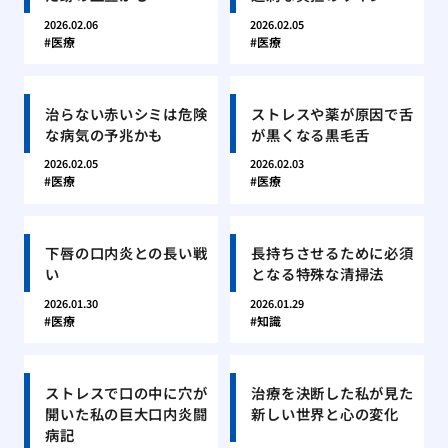
2026.02.06
2026.02.05
医療
医療
治らない赤いシミは危険
ストレスや薬が原因で舌
な病気の予兆かも
が黒くなる黒毛舌
2026.02.05
2026.02.03
医療
医療
下唇の口内炎との長い戦
長持ちさせるために必須
い
となる特殊な清掃法
2026.01.30
2026.01.29
医療
知識
ストレスで口の中に穴が
治療を決断した私が見た
開いた私の巨大口内炎闘
新しい世界と心の変化
病記