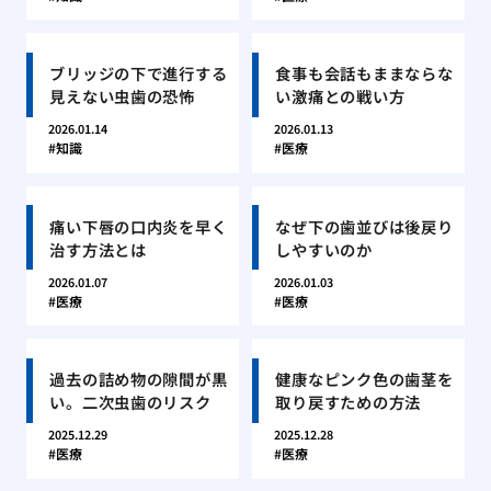
ブリッジの下で進行する
食事も会話もままならな
見えない虫歯の恐怖
い激痛との戦い方
2026.01.14
2026.01.13
知識
医療
痛い下唇の口内炎を早く
なぜ下の歯並びは後戻り
治す方法とは
しやすいのか
2026.01.07
2026.01.03
医療
医療
過去の詰め物の隙間が黒
健康なピンク色の歯茎を
い。二次虫歯のリスク
取り戻すための方法
2025.12.29
2025.12.28
医療
医療