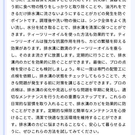
う前に食べ物の残りをしっかりと取り除くことや、油汚れをで
きるだけ排水溝に流さないようにすることがカビの発生を防ぐ
ポイントです。調理後や洗い物の後には、シンク全体をよく洗
い流し、水分を拭き取ることで、排水溝を清潔に保つことがで
きます。ティーツリーオイルを使った方法も効果的です。ティ
ーツリーオイルは強力な抗菌作用を持ち、カビの繁殖を抑える
効果があります。排水溝に数滴のティーツリーオイルを垂ら
し、そのまま流さずに放置します。定期的に行うことで、排水
溝内のカビを効果的に防ぐことができます。最後に、プロの点
検を受けることも検討しましょう。年に一度は専門の配管工に
点検を依頼し、排水溝の状態をチェックしてもらうことで、大
きな問題が発生する前に対策を講じることができます。プロの
点検は、排水溝の劣化や見逃しがちな問題を早期に発見し、適
切なメンテナンスを行うための重要なステップです。これらの
日常的な習慣を取り入れることで、排水溝のカビを効果的に防
ぐことができます。定期的な掃除と簡単なメンテナンスを心掛
けることで、清潔で快適な生活環境を維持することができま
す。排水溝のカビに悩まされることなく、安心して暮らせるよ
うに、ぜひこれらの方法を試してみてください。