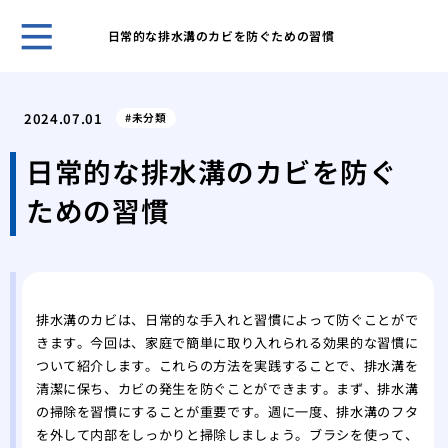
日常的な排水溝のカビを防ぐための習慣
虫歯
ヒア
2024.07.01
未分類
ヒア
線が
日常的な排水溝のカビを防ぐ
美容
ための習慣
ーリ
美容
の施
美容
受け
排水溝のカビは、日常的な手入れと習慣によって防ぐことがで
きます。今回は、家庭で簡単に取り入れられる効果的な習慣に
ついて紹介します。これらの方法を実践することで、排水溝を
清潔に保ち、カビの発生を防ぐことができます。まず、排水溝
の掃除を習慣にすることが重要です。週に一度、排水溝のフタ
を外して内部をしっかりと掃除しましょう。ブラシを使って、