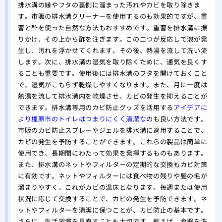
排水溝の縁やフタの裏側に溜まった汚れやカビを取り除きま
す。市販の排水溝クリーナーを使用するのも効果的ですが、重
曹と酢を使った自然な方法もおすすめです。重曹を排水溝に振
りかけ、その上から酢を注ぎます。この二つが反応して泡が発
生し、汚れを浮かせてくれます。その後、熱湯を流して洗い流
します。次に、排水溝の湿気を取り除くために、通気を良くす
ることも重要です。使用後には排水溝のフタを開けておくこと
で、湿気がこもらず乾燥しやすくなります。また、月に一度は
熱湯を流して排水溝内を乾燥させ、カビの発生を抑えることが
できます。排水溝専用のカビ防止グッズを活用する
アイデアに
より橿原市のトイレはつまりにくく清潔な
のも良い方法です。
市販のカビ防止スプレーやジェルを排水溝に適用することで、
カビの発生を予防することができます。これらの製品は簡単に
使用でき、長期間にわたって効果を発揮するものもあります。
また、排水溝のネットやフィルターの定期的な交換もカビ対策
に有効です。ネットやフィルターには食べ物の残りや髪の毛が
溜まりやすく、これがカビの温床となります。毎週または使用
状況に応じて交換することで、カビの発生を予防できます。ネ
ットやフィルターを清潔に保つことが、カビ防止の基本です。
さらに、生活習慣を見直すことも大切です。例えば、食器を洗