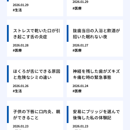
2026.01.29
2026.01.29
医療
生活
ストレスで乾いた口が引
抜歯当日の入浴と飲酒が
き起こす舌の炎症
招いた眠れない夜
2026.01.28
2026.01.27
医療
医療
ほくろが舌にできる原因
神経を残した歯がズキズ
と危険なシミの違い
キ痛む時の緊急事態
2026.01.26
2026.01.24
生活
医療
子供の下唇に口内炎、親
安易にブリッジを選んで
ができること
後悔した私の体験記
2026.01.23
2026.01.23