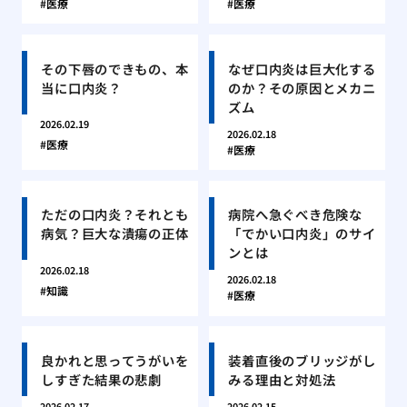
医療
医療
その下唇のできもの、本
なぜ口内炎は巨大化する
当に口内炎？
のか？その原因とメカニ
ズム
2026.02.19
2026.02.18
医療
医療
ただの口内炎？それとも
病院へ急ぐべき危険な
病気？巨大な潰瘍の正体
「でかい口内炎」のサイ
ンとは
2026.02.18
2026.02.18
知識
医療
良かれと思ってうがいを
装着直後のブリッジがし
しすぎた結果の悲劇
みる理由と対処法
2026.02.17
2026.02.15