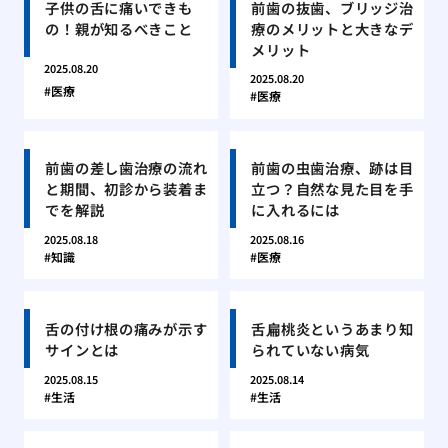
子供の舌に痛いできも
前歯の抜歯、ブリッジ治
の！親が知るべきこと
療のメリットと大きなデ
メリット
2025.08.20
2025.08.20
医療
医療
前歯の差し歯治療の流れ
前歯の虫歯治療、跡は目
と期間、初診から装着ま
立つ？自然な見た目を手
でを解説
に入れるには
2025.08.18
2025.08.16
知識
医療
舌の付け根の痛みが示す
舌扁桃炎というあまり知
サインとは
られていない病気
2025.08.15
2025.08.14
生活
生活