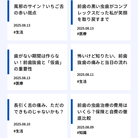
風邪のサイン？いちご舌
前歯の黒い虫歯がコンプ
の赤い斑点
レックスだった私が笑顔
を取り戻すまで
2025.08.13
2025.08.13
生活
医療
歯がない期間は作らな
怖いけど知りたい、前歯
い！前歯抜歯と「仮歯」
抜歯の痛みと当日の流れ
の重要性
2025.08.11
2025.08.13
生活
医療
長引く舌の痛み、ただの
前歯の虫歯治療の費用は
できものじゃないかも？
いくら？保険と自費の徹
底比較
2025.08.10
2025.08.09
生活
知識