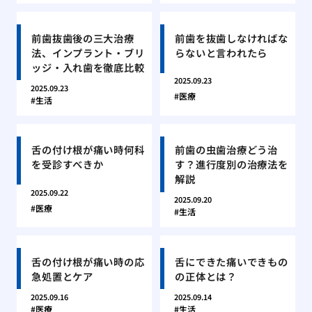
前歯抜歯後の三大治療
前歯を抜歯しなければな
法、インプラント・ブリ
らないと言われたら
ッジ・入れ歯を徹底比較
2025.09.23
2025.09.23
医療
生活
舌の付け根が痛い時何科
前歯の虫歯治療どう治
を受診すべきか
す？進行度別の治療法を
解説
2025.09.22
2025.09.20
医療
生活
舌の付け根が痛い時の応
舌にできた痛いできもの
急処置とケア
の正体とは？
2025.09.16
2025.09.14
医療
生活