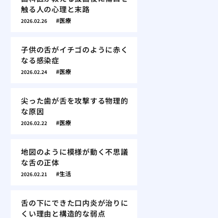
触る人の心理と末路
医療
2026.02.26
子供の舌がイチゴのように赤く
なる感染症
医療
2026.02.24
尖った歯が舌を攻撃する物理的
な原因
医療
2026.02.22
地図のように模様が動く不思議
な舌の正体
生活
2026.02.21
舌の下にできた口内炎が治りに
くい理由と構造的な弱点