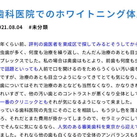
歯科医院でのホワイトニング体
021.08.04
未分類
年くらい前、
評判の歯医者を東成区で探してみるとそうしてか
虫歯が多く、何度も治療を繰り返し、たんだん治療のあとも目
プレックスでした。私の場合は奥歯はもとより、前歯も何度も
で話題といっても
人前で口を開けるのをためらうくらい汚い歯
ですが、治療のあとも目立つようになってきてとても気になり
歯についてはそれで治療のあとなども当然なくなり、かなりき
れいすぎて、他の汚い歯とのコントラストが悪くなり全体とし
一番のクリニックとも
それが気になるようになって来ました。
っている歯科医院の先生にそのことを相談し、もう少し色を落
ろ、それだとまた費用が掛かってしまうので、セラミックにし
でそんなに気になるなら、
人気のある審美歯科を東京から迎え
ました。それなら他の歯も白くなるので全体のアンバランスも