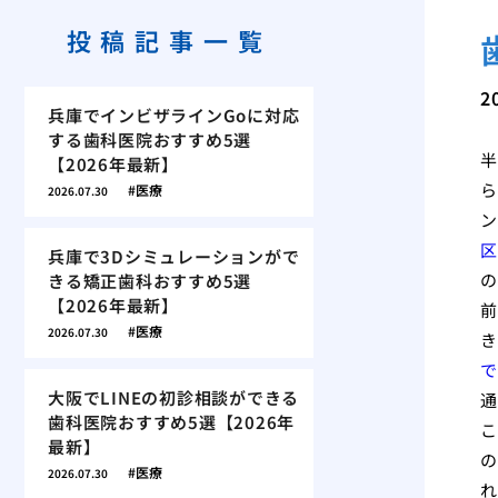
投稿記事一覧
2
兵庫でインビザラインGoに対応
する歯科医院おすすめ5選
半
【2026年最新】
ら
医療
2026.07.30
ン
区
兵庫で3Dシミュレーションがで
の
きる矯正歯科おすすめ5選
【2026年最新】
前
医療
2026.07.30
き
で
大阪でLINEの初診相談ができる
通
歯科医院おすすめ5選【2026年
こ
最新】
の
医療
2026.07.30
れ