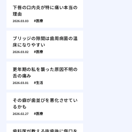
下唇の口内炎が特に痛い本当の
理由
医療
2026.03.03
ブリッジの隙間は歯周病菌の温
床になりやすい
医療
2026.03.02
更年期の私を襲った原因不明の
舌の痛み
生活
2026.03.01
その癖が歯並びを悪化させてい
るかも
医療
2026.02.27
歯科医が教える抜歯後に傷口を