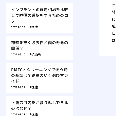
ニ
インプラントの費用相場を比較
結
して納得の選択をするためのコ
に
ツ
職
医療
2026.06.13
日
ば
神経を抜く必要性と歯の寿命の
関係？
洗面所
2026.06.10
PMTCとクリーニングで迷う時
の基準は？納得のいく選び方ガ
イド
医療
2026.05.31
下唇の口内炎が繰り返しできる
のはなぜ？
医療
2026.03.28